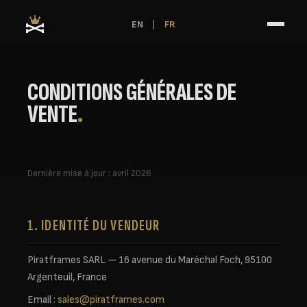
Panneau de gestion des cookies
EN
|
FR
CONDITIONS GÉNÉRALES DE
VENTE
.
Dernière mise à jour : avril 2026
1. IDENTITÉ DU VENDEUR
Piratframes SARL — 16 avenue du Maréchal Foch, 95100
Argenteuil, France
Email :
sales@piratframes.com