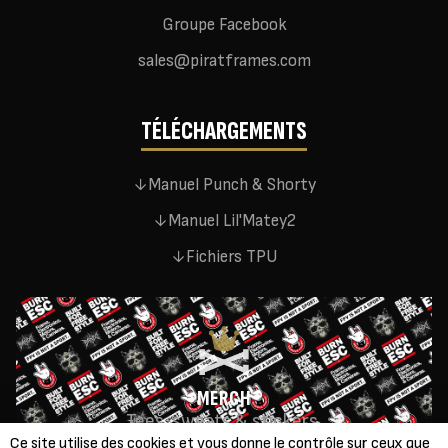
Groupe Facebook
sales@piratframes.com
TÉLÉCHARGEMENTS
↓
Manuel Punch & Shorty
↓
Manuel Lil'Matey2
↓
Fichiers TPU
MERCH
Tees, sweats & stickers.
MERCH.PIRATFRAMES.COM
↗
Ce site utilise des cookies et vous donne le contrôle sur ceux que